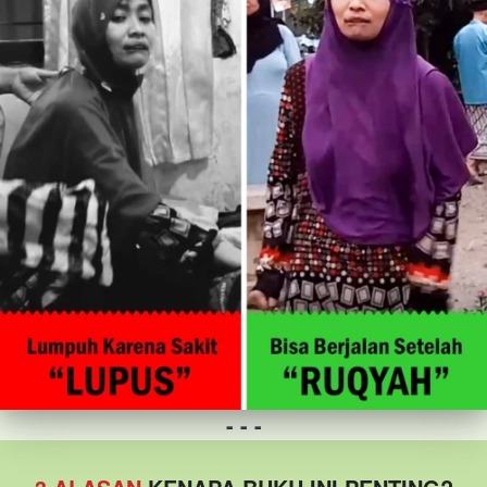
- - -