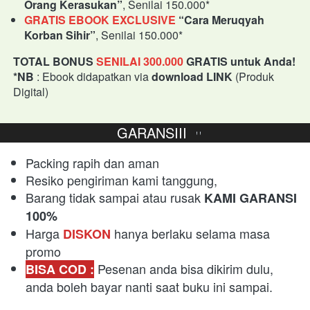
Orang Kerasukan”
, Senilai 150.000*
GRATIS EBOOK EXCLUSIVE
“Cara Meruqyah 
Korban Sihir”
, Senilai 150.000*
TOTAL BONUS
SENILAI 300.000
GRATIS untuk Anda!
*NB
 : Ebook didapatkan via 
download LINK
 (Produk 
Digital)
  GARANSIII  
Packing rapih dan aman 
Resiko pengiriman kami tanggung,
Barang tidak sampai atau rusak 
KAMI GARANSI 
100% 
Harga 
 hanya berlaku selama masa 
DISKON
promo
 Pesenan anda bisa dikirim dulu, 
BISA COD :
anda boleh bayar nanti saat buku ini sampai.