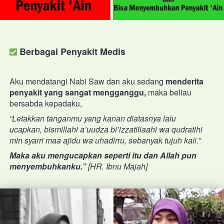
 Berbagai Penyakit Medis
Aku mendatangi Nabi Saw dan aku sedang 
menderita 
penyakit yang sangat mengganggu,
 maka beliau 
bersabda kepadaku,
“Letakkan tanganmu yang kanan diatasnya lalu 
ucapkan, bismillahi a’uudza bi’izzatillaahi wa qudratihi 
min syarri maa ajidu wa uhadirru, sebanyak tujuh kali.” 
Maka aku mengucapkan seperti itu dan Allah pun 
menyembuhkanku.” 
[HR. Ibnu Majah]