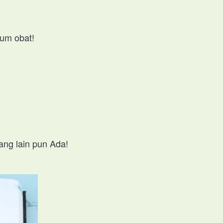
num obat! 
rang lain pun Ada!