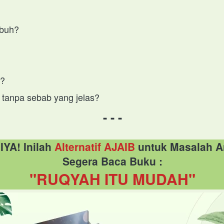
mbuh?
h?
, tanpa sebab yang jelas?
- - -
IYA! Inilah 
Alternatif AJAIB
 untuk Masalah 
Segera Baca Buku :
"RUQYAH ITU MUDAH"