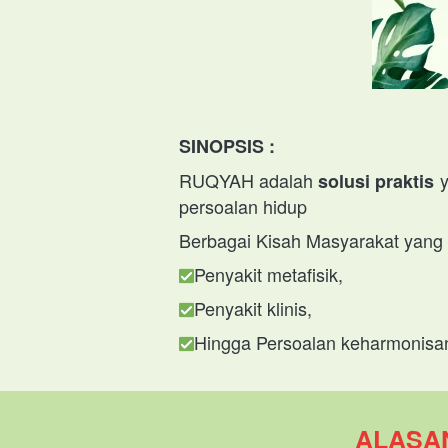
SINOPSIS :
RUQYAH adalah 
 
solusi praktis
persoalan hidup
Berbagai Kisah Masyarakat yang 
P
enyakit metafisik,
Penyakit 
klinis,
H
ingga Persoalan keharmonisa
ALASAN